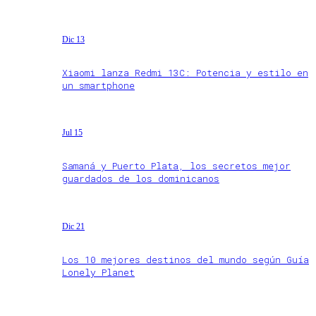
Dic 13
Xiaomi lanza Redmi 13C: Potencia y estilo en
un smartphone
Jul 15
Samaná y Puerto Plata, los secretos mejor
guardados de los dominicanos
Dic 21
Los 10 mejores destinos del mundo según Guía
Lonely Planet