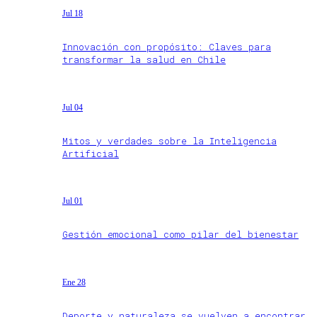
Jul 18
Innovación con propósito: Claves para
transformar la salud en Chile
Jul 04
Mitos y verdades sobre la Inteligencia
Artificial
Jul 01
Gestión emocional como pilar del bienestar
Ene 28
Deporte y naturaleza se vuelven a encontrar