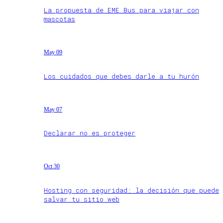
La propuesta de EME Bus para viajar con
mascotas
May 09
Los cuidados que debes darle a tu hurón
May 07
Declarar no es proteger
Oct 30
Hosting con seguridad: la decisión que puede
salvar tu sitio web