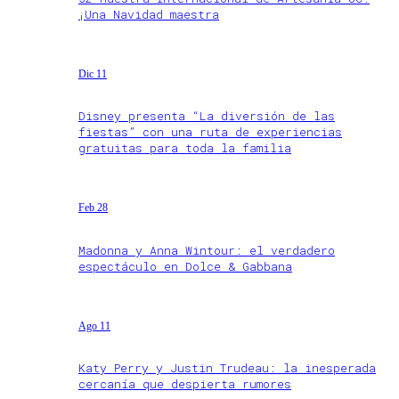
¡Una Navidad maestra
Dic 11
Disney presenta “La diversión de las
fiestas” con una ruta de experiencias
gratuitas para toda la familia
Feb 28
Madonna y Anna Wintour: el verdadero
espectáculo en Dolce & Gabbana
Ago 11
Katy Perry y Justin Trudeau: la inesperada
cercanía que despierta rumores