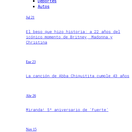
Deportes
Autos
Jul 21
El beso que hizo historia: a 22 años del
icónico momento de Britney, Madonna y
Christina
Ene 23
La canción de Abba Chiquitita cumple 43 años
Abr 26
Miranda! 5º aniversario de ‘Fuerte’
Nov 15