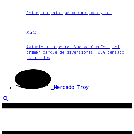
Chile, un país que duerme poco y mal
Mar 13
Avísale a tu perro: Vuelve GuauFest, el
primer parque de diversiones 100% pensado
para ellos
Mercado Troy
search