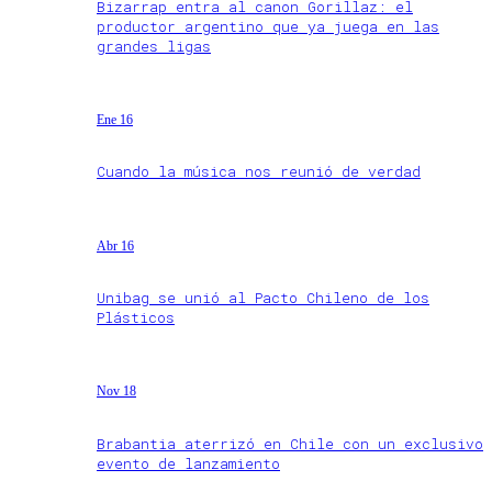
Bizarrap entra al canon Gorillaz: el
productor argentino que ya juega en las
grandes ligas
Ene 16
Cuando la música nos reunió de verdad
Abr 16
Unibag se unió al Pacto Chileno de los
Plásticos
Nov 18
Brabantia aterrizó en Chile con un exclusivo
evento de lanzamiento