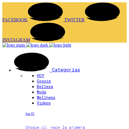
FACEBOOK
TWITTER
INSTAGRAM
Categorías
HOY
Gossip
Belleza
Moda
Wellness
Videos
Jun 01
Choque.cl: nace la primera