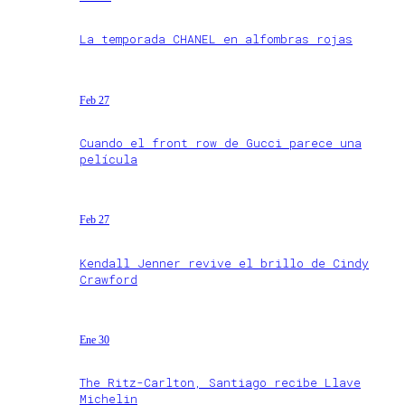
La temporada CHANEL en alfombras rojas
Feb 27
Cuando el front row de Gucci parece una
película
Feb 27
Kendall Jenner revive el brillo de Cindy
Crawford
Ene 30
The Ritz-Carlton, Santiago recibe Llave
Michelin