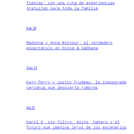
fiestas” con una ruta de experiencias
gratuitas para toda la familia
Feb 28
Madonna y Anna Wintour: el verdadero
espectáculo en Dolce & Gabbana
Ago 11
Katy Perry y Justin Trudeau: la inesperada
cercanía que despierta rumores
Jul 21
Karol G, sin filtro: éxito, haters y el
futuro que imagina lejos de los escenarios