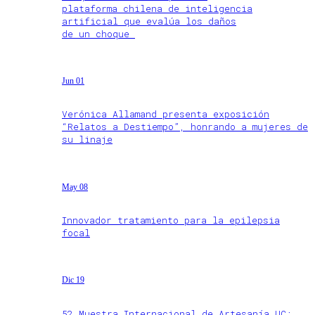
plataforma chilena de inteligencia
artificial que evalúa los daños
de un choque
Jun 01
Verónica Allamand presenta exposición
“Relatos a Destiempo”, honrando a mujeres de
su linaje
May 08
Innovador tratamiento para la epilepsia
focal
Dic 19
52 Muestra Internacional de Artesanía UC: