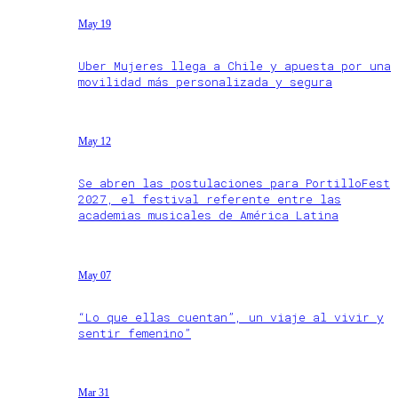
May 19
Uber Mujeres llega a Chile y apuesta por una
movilidad más personalizada y segura
May 12
Se abren las postulaciones para PortilloFest
2027, el festival referente entre las
academias musicales de América Latina
May 07
“Lo que ellas cuentan”, un viaje al vivir y
sentir femenino”
Mar 31