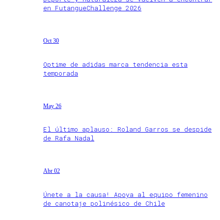
en FutangueChallenge 2026
Oct 30
Optime de adidas marca tendencia esta
temporada
May 26
El último aplauso: Roland Garros se despide
de Rafa Nadal
Abr 02
Únete a la causa! Apoya al equipo femenino
de canotaje polinésico de Chile