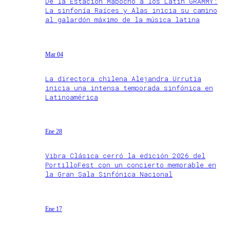
De la Estación Mapocho a los Latin GRAMMY:
La sinfonía Raíces y Alas inicia su camino
al galardón máximo de la música latina
Mar 04
La directora chilena Alejandra Urrutia
inicia una intensa temporada sinfónica en
Latinoamérica
Ene 28
Vibra Clásica cerró la edición 2026 del
PortilloFest con un concierto memorable en
la Gran Sala Sinfónica Nacional
Ene 17