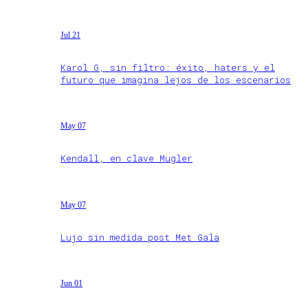
Jul 21
Karol G, sin filtro: éxito, haters y el
futuro que imagina lejos de los escenarios
May 07
Kendall, en clave Mugler
May 07
Lujo sin medida post Met Gala
Jun 01