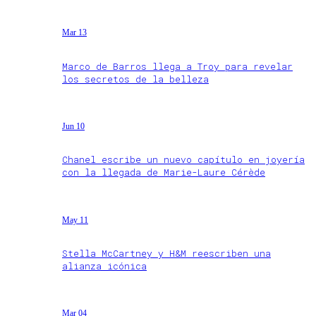
Mar 13
Marco de Barros llega a Troy para revelar
los secretos de la belleza
Jun 10
Chanel escribe un nuevo capítulo en joyería
con la llegada de Marie-Laure Cérède
May 11
Stella McCartney y H&M reescriben una
alianza icónica
Mar 04