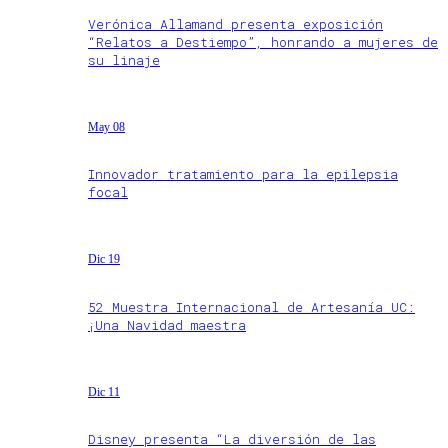
Verónica Allamand presenta exposición
“Relatos a Destiempo”, honrando a mujeres de
su linaje
May 08
Innovador tratamiento para la epilepsia
focal
Dic 19
52 Muestra Internacional de Artesanía UC:
¡Una Navidad maestra
Dic 11
Disney presenta “La diversión de las