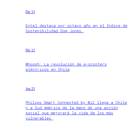
Dic 15
Entel destaca por octavo año en el Índice de
Sostenibilidad Dow Jones.
Dic 12
Whoosh: La revolución de e-scooters
eléctricos en Chile
Jun 25
Philips Smart Connected by WiZ llega a Chile
y a Sud América de la mano de una acción
social que mejorará la vida de los más
vulnerables