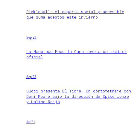
Pickleball: el deporte social y accesible
que suma adeptos este invierno
Sep 23
La Mano que Mece la Cuna revela su tráiler
oficial
Sep 23
Gucci presenta El Tigre, un cortometraje con
Demi Moore bajo la dirección de Spike Jonze
y Halina Reijn
Jul 21