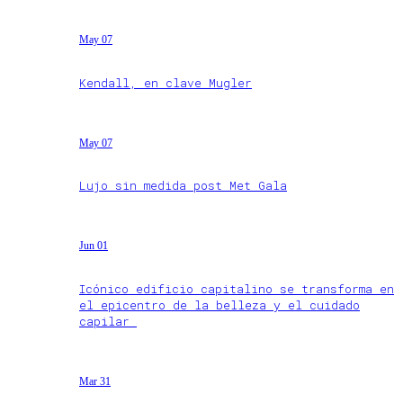
May 07
Kendall, en clave Mugler
May 07
Lujo sin medida post Met Gala
Jun 01
Icónico edificio capitalino se transforma en
el epicentro de la belleza y el cuidado
capilar
Mar 31