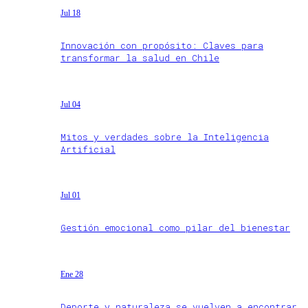
Jul 18
Innovación con propósito: Claves para
transformar la salud en Chile
Jul 04
Mitos y verdades sobre la Inteligencia
Artificial
Jul 01
Gestión emocional como pilar del bienestar
Ene 28
Deporte y naturaleza se vuelven a encontrar