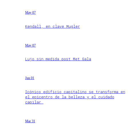
May 07
Kendall, en clave Mugler
May 07
Lujo sin medida post Met Gala
Jun 01
Icónico edificio capitalino se transforma en
el epicentro de la belleza y el cuidado
capilar
Mar 31