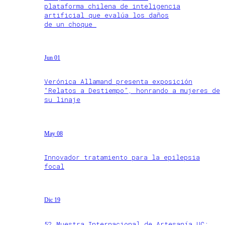
plataforma chilena de inteligencia
artificial que evalúa los daños
de un choque
Jun 01
Verónica Allamand presenta exposición
“Relatos a Destiempo”, honrando a mujeres de
su linaje
May 08
Innovador tratamiento para la epilepsia
focal
Dic 19
52 Muestra Internacional de Artesanía UC: