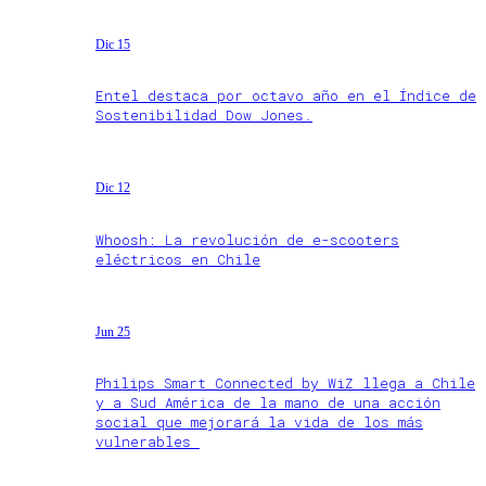
Dic 15
Entel destaca por octavo año en el Índice de
Sostenibilidad Dow Jones.
Dic 12
Whoosh: La revolución de e-scooters
eléctricos en Chile
Jun 25
Philips Smart Connected by WiZ llega a Chile
y a Sud América de la mano de una acción
social que mejorará la vida de los más
vulnerables