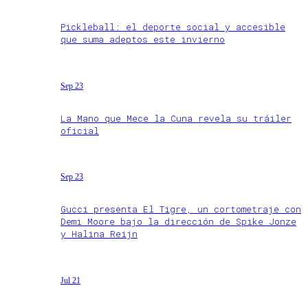
Pickleball: el deporte social y accesible
que suma adeptos este invierno
Sep 23
La Mano que Mece la Cuna revela su tráiler
oficial
Sep 23
Gucci presenta El Tigre, un cortometraje con
Demi Moore bajo la dirección de Spike Jonze
y Halina Reijn
Jul 21