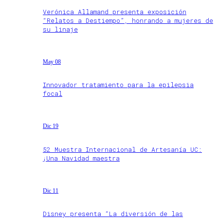
Verónica Allamand presenta exposición
“Relatos a Destiempo”, honrando a mujeres de
su linaje
May 08
Innovador tratamiento para la epilepsia
focal
Dic 19
52 Muestra Internacional de Artesanía UC:
¡Una Navidad maestra
Dic 11
Disney presenta “La diversión de las