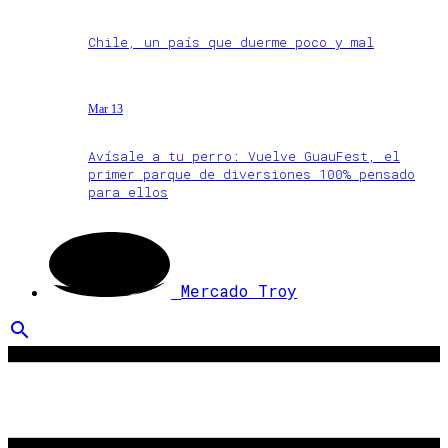
Chile, un país que duerme poco y mal
Mar 13
Avísale a tu perro: Vuelve GuauFest, el
primer parque de diversiones 100% pensado
para ellos
Mercado Troy
search