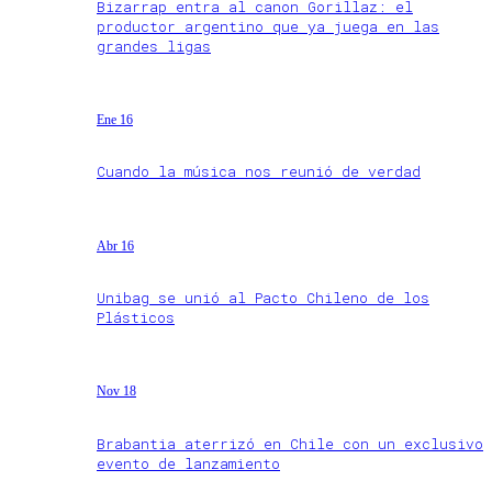
Bizarrap entra al canon Gorillaz: el
productor argentino que ya juega en las
grandes ligas
Ene 16
Cuando la música nos reunió de verdad
Abr 16
Unibag se unió al Pacto Chileno de los
Plásticos
Nov 18
Brabantia aterrizó en Chile con un exclusivo
evento de lanzamiento