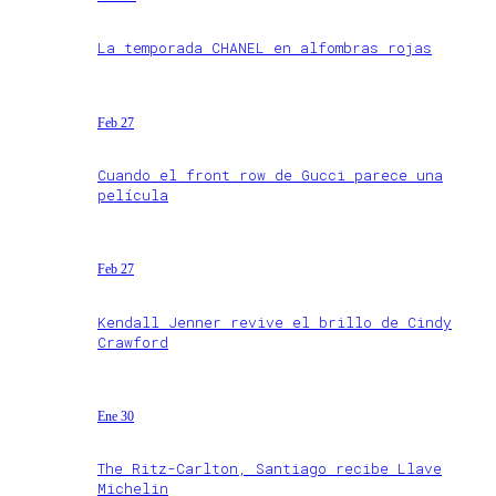
La temporada CHANEL en alfombras rojas
Feb 27
Cuando el front row de Gucci parece una
película
Feb 27
Kendall Jenner revive el brillo de Cindy
Crawford
Ene 30
The Ritz-Carlton, Santiago recibe Llave
Michelin