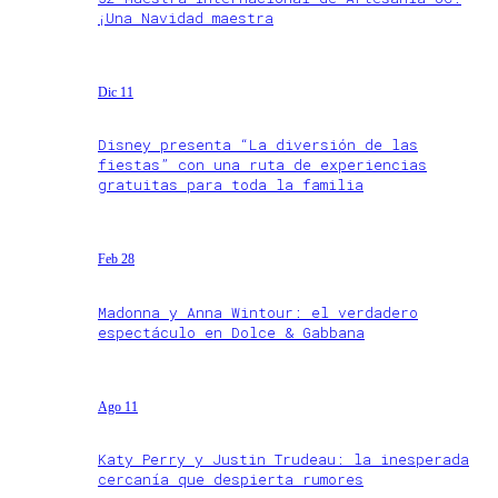
¡Una Navidad maestra
Dic 11
Disney presenta “La diversión de las
fiestas” con una ruta de experiencias
gratuitas para toda la familia
Feb 28
Madonna y Anna Wintour: el verdadero
espectáculo en Dolce & Gabbana
Ago 11
Katy Perry y Justin Trudeau: la inesperada
cercanía que despierta rumores