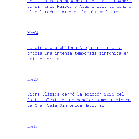
De la Estación Mapocho a los Latin GRAMMY:
La sinfonía Raíces y Alas inicia su camino
al galardón máximo de la música latina
Mar 04
La directora chilena Alejandra Urrutia
inicia una intensa temporada sinfónica en
Latinoamérica
Ene 28
Vibra Clásica cerró la edición 2026 del
PortilloFest con un concierto memorable en
la Gran Sala Sinfónica Nacional
Ene 17