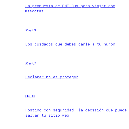
La propuesta de EME Bus para viajar con
mascotas
May 09
Los cuidados que debes darle a tu hurón
May 07
Declarar no es proteger
Oct 30
Hosting con seguridad: la decisión que puede
salvar tu sitio web