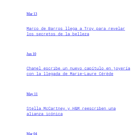
Mar 13
Marco de Barros llega a Troy para revelar
los secretos de la belleza
Jun 10
Chanel escribe un nuevo capítulo en joyería
con la llegada de Marie-Laure Cérède
May 11
Stella McCartney y H&M reescriben una
alianza icónica
Mar 04