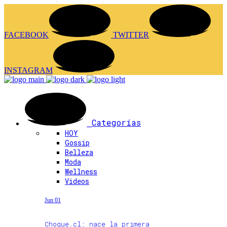
FACEBOOK
TWITTER
INSTAGRAM
Categorías
HOY
Gossip
Belleza
Moda
Wellness
Videos
Jun 01
Choque.cl: nace la primera