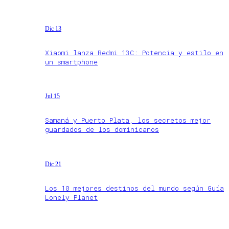
Dic 13
Xiaomi lanza Redmi 13C: Potencia y estilo en
un smartphone
Jul 15
Samaná y Puerto Plata, los secretos mejor
guardados de los dominicanos
Dic 21
Los 10 mejores destinos del mundo según Guía
Lonely Planet