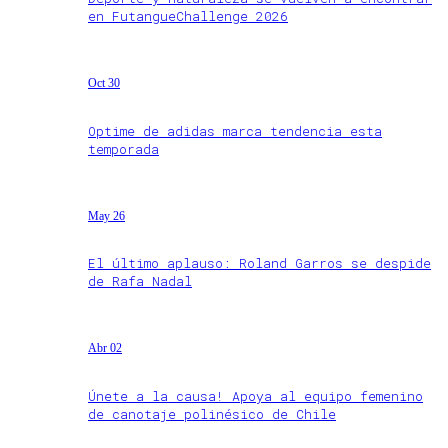
en FutangueChallenge 2026
Oct 30
Optime de adidas marca tendencia esta
temporada
May 26
El último aplauso: Roland Garros se despide
de Rafa Nadal
Abr 02
Únete a la causa! Apoya al equipo femenino
de canotaje polinésico de Chile