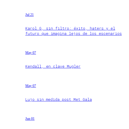
Jul 21
Karol G, sin filtro: éxito, haters y el
futuro que imagina lejos de los escenarios
May 07
Kendall, en clave Mugler
May 07
Lujo sin medida post Met Gala
Jun 01