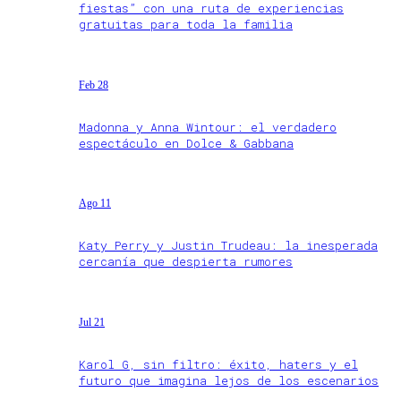
fiestas” con una ruta de experiencias
gratuitas para toda la familia
Feb 28
Madonna y Anna Wintour: el verdadero
espectáculo en Dolce & Gabbana
Ago 11
Katy Perry y Justin Trudeau: la inesperada
cercanía que despierta rumores
Jul 21
Karol G, sin filtro: éxito, haters y el
futuro que imagina lejos de los escenarios