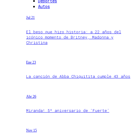
Deportes
Autos
Jul 21
El beso que hizo historia: a 22 años del
icónico momento de Britney, Madonna y
Christina
Ene 23
La canción de Abba Chiquitita cumple 43 años
Abr 26
Miranda! 5º aniversario de ‘Fuerte’
Nov 15