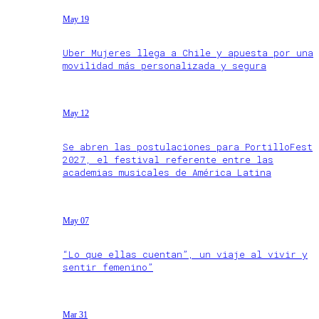
May 19
Uber Mujeres llega a Chile y apuesta por una
movilidad más personalizada y segura
May 12
Se abren las postulaciones para PortilloFest
2027, el festival referente entre las
academias musicales de América Latina
May 07
“Lo que ellas cuentan”, un viaje al vivir y
sentir femenino”
Mar 31