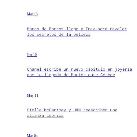
Mar 13
Marco de Barros llega a Troy para revelar
los secretos de la belleza
Jun 10
Chanel escribe un nuevo capítulo en joyería
con la llegada de Marie-Laure Cérède
May 11
Stella McCartney y H&M reescriben una
alianza icónica
Mar 04