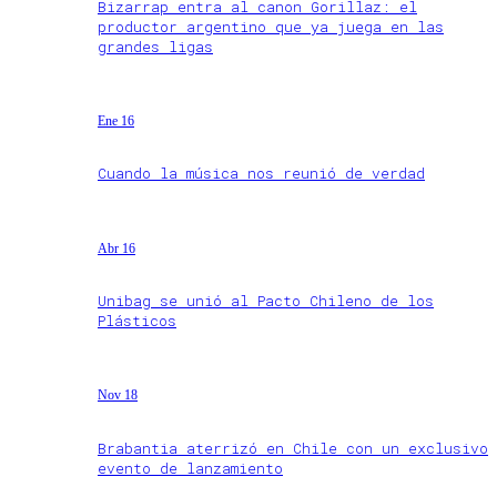
Bizarrap entra al canon Gorillaz: el
productor argentino que ya juega en las
grandes ligas
Ene 16
Cuando la música nos reunió de verdad
Abr 16
Unibag se unió al Pacto Chileno de los
Plásticos
Nov 18
Brabantia aterrizó en Chile con un exclusivo
evento de lanzamiento