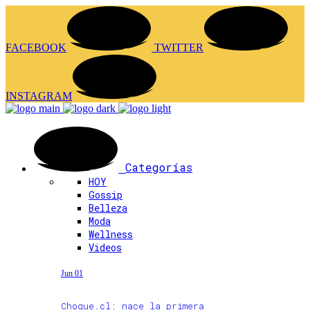
FACEBOOK
TWITTER
INSTAGRAM
Categorías
HOY
Gossip
Belleza
Moda
Wellness
Videos
Jun 01
Choque.cl: nace la primera