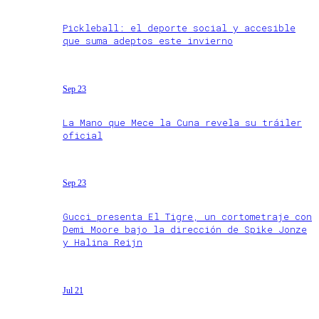
Pickleball: el deporte social y accesible
que suma adeptos este invierno
Sep 23
La Mano que Mece la Cuna revela su tráiler
oficial
Sep 23
Gucci presenta El Tigre, un cortometraje con
Demi Moore bajo la dirección de Spike Jonze
y Halina Reijn
Jul 21