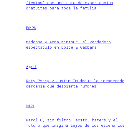
fiestas” con una ruta de experiencias
gratuitas para toda la familia
Feb 28
Madonna y Anna Wintour: el verdadero
espectáculo en Dolce & Gabbana
Ago 11
Katy Perry y Justin Trudeau: la inesperada
cercanía que despierta rumores
Jul 21
Karol G, sin filtro: éxito, haters y el
futuro que imagina lejos de los escenarios