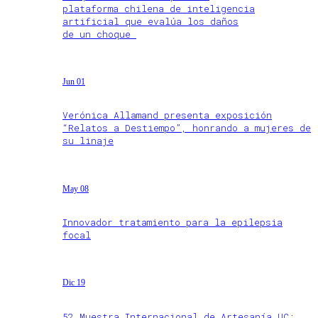
plataforma chilena de inteligencia
artificial que evalúa los daños
de un choque
Jun 01
Verónica Allamand presenta exposición
“Relatos a Destiempo”, honrando a mujeres de
su linaje
May 08
Innovador tratamiento para la epilepsia
focal
Dic 19
52 Muestra Internacional de Artesanía UC: