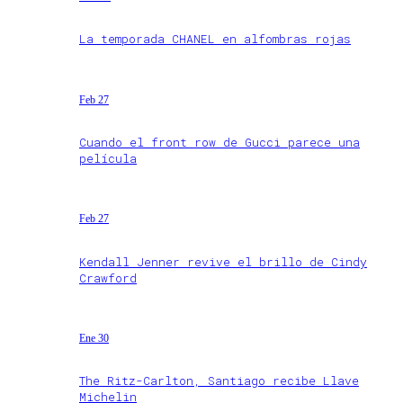
La temporada CHANEL en alfombras rojas
Feb 27
Cuando el front row de Gucci parece una
película
Feb 27
Kendall Jenner revive el brillo de Cindy
Crawford
Ene 30
The Ritz-Carlton, Santiago recibe Llave
Michelin