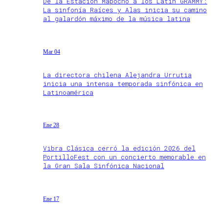
De la Estación Mapocho a los Latin GRAMMY:
La sinfonía Raíces y Alas inicia su camino
al galardón máximo de la música latina
Mar 04
La directora chilena Alejandra Urrutia
inicia una intensa temporada sinfónica en
Latinoamérica
Ene 28
Vibra Clásica cerró la edición 2026 del
PortilloFest con un concierto memorable en
la Gran Sala Sinfónica Nacional
Ene 17