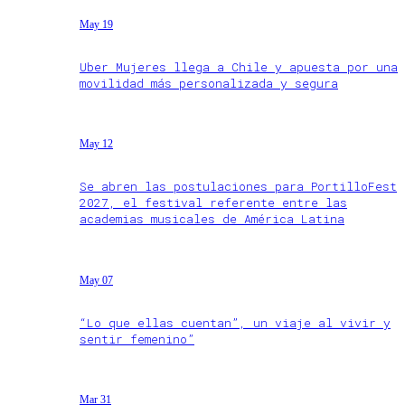
May 19
Uber Mujeres llega a Chile y apuesta por una
movilidad más personalizada y segura
May 12
Se abren las postulaciones para PortilloFest
2027, el festival referente entre las
academias musicales de América Latina
May 07
“Lo que ellas cuentan”, un viaje al vivir y
sentir femenino”
Mar 31