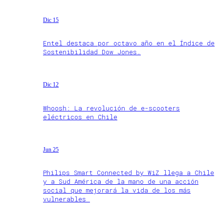
Dic 15
Entel destaca por octavo año en el Índice de
Sostenibilidad Dow Jones.
Dic 12
Whoosh: La revolución de e-scooters
eléctricos en Chile
Jun 25
Philips Smart Connected by WiZ llega a Chile
y a Sud América de la mano de una acción
social que mejorará la vida de los más
vulnerables