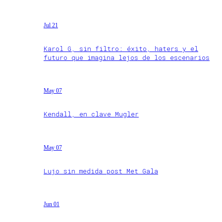
Jul 21
Karol G, sin filtro: éxito, haters y el
futuro que imagina lejos de los escenarios
May 07
Kendall, en clave Mugler
May 07
Lujo sin medida post Met Gala
Jun 01