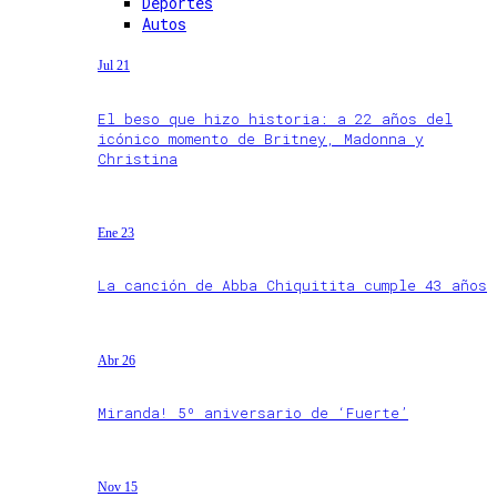
Deportes
Autos
Jul 21
El beso que hizo historia: a 22 años del
icónico momento de Britney, Madonna y
Christina
Ene 23
La canción de Abba Chiquitita cumple 43 años
Abr 26
Miranda! 5º aniversario de ‘Fuerte’
Nov 15