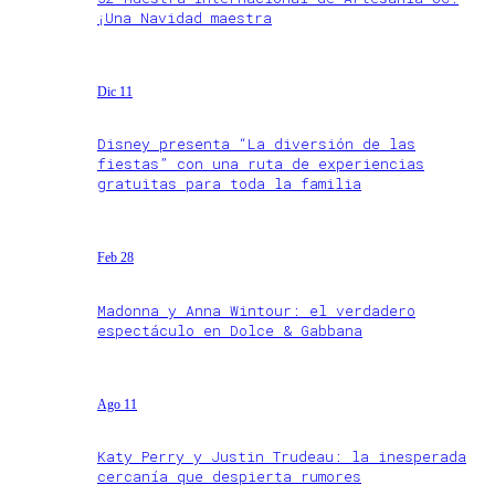
¡Una Navidad maestra
Dic 11
Disney presenta “La diversión de las
fiestas” con una ruta de experiencias
gratuitas para toda la familia
Feb 28
Madonna y Anna Wintour: el verdadero
espectáculo en Dolce & Gabbana
Ago 11
Katy Perry y Justin Trudeau: la inesperada
cercanía que despierta rumores