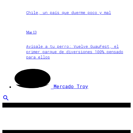
Chile, un país que duerme poco y mal
Mar 13
Avísale a tu perro: Vuelve GuauFest, el
primer parque de diversiones 100% pensado
para ellos
Mercado Troy
search