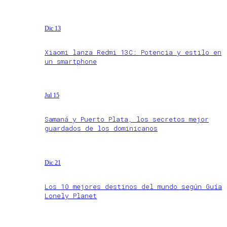
Dic 13
Xiaomi lanza Redmi 13C: Potencia y estilo en
un smartphone
Jul 15
Samaná y Puerto Plata, los secretos mejor
guardados de los dominicanos
Dic 21
Los 10 mejores destinos del mundo según Guía
Lonely Planet