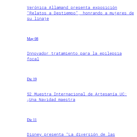
Verónica Allamand presenta exposición
“Relatos a Destiempo”, honrando a mujeres de
su linaje
May 08
Innovador tratamiento para la epilepsia
focal
Dic 19
52 Muestra Internacional de Artesanía UC:
¡Una Navidad maestra
Dic 11
Disney presenta “La diversión de las