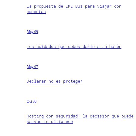
La propuesta de EME Bus para viajar con
mascotas
May 09
Los cuidados que debes darle a tu hurón
May 07
Declarar no es proteger
Oct 30
Hosting con seguridad: la decisión que puede
salvar tu sitio web