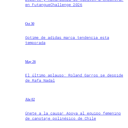
en FutangueChallenge 2026
Oct 30
Optime de adidas marca tendencia esta
temporada
May 26
El último aplauso: Roland Garros se despide
de Rafa Nadal
Abr 02
Únete a la causa! Apoya al equipo femenino
de canotaje polinésico de Chile