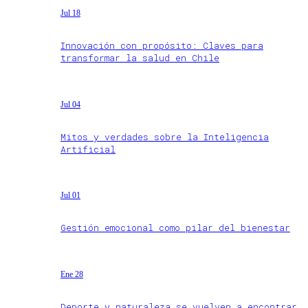
Jul 18
Innovación con propósito: Claves para
transformar la salud en Chile
Jul 04
Mitos y verdades sobre la Inteligencia
Artificial
Jul 01
Gestión emocional como pilar del bienestar
Ene 28
Deporte y naturaleza se vuelven a encontrar